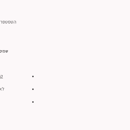
הטסטסר ש
שמים 
קל
לא 