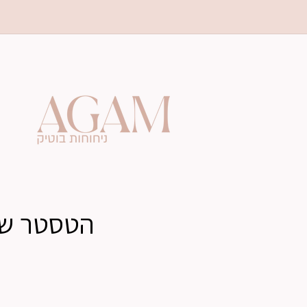
Skip to
♡ נסו אותנ
content
ה
נ
הטסטר שלנ