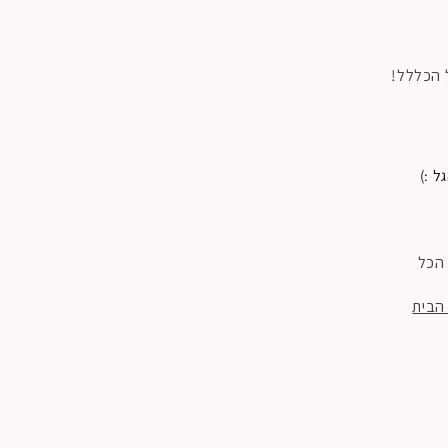
 הכללל!
ל :)
 הכל
הבית