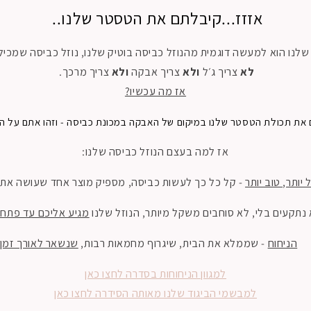
אזזז...קיבלתם את הטסטר שלנו..
לנו הוא למעשה דוגמית מהנוזל כביסה בוטיק שלנו, נוזל כביסה שמכיל
לא
צריך ג׳ל
ולא
צריך אבקה
ולא
צריך מרכך.
אז מה עכשיו?
את תכולת הטסטר שלנו במיקום של האבקה במכונת כביסה - וזהו אתם על הג
אז למה בעצם הנוזל כביסה שלנו:
 יותר, טוב יותר
- קל כל כך לעשות כביסה, מספיק מוצר אחד שעושה את
נתקעים בלי, לא סוחבים משקל מיותר, הנוזל שלנו
מגיע אליכם עד פתח 
הניחוח
- שממלא את הבית, שיגרוף מחמאות רבות,
שנשאר לאורך זמן
למגוון הניחוחות בסדרה לחצו כאן
למבשמי הביגוד שלנו מאותה הסידרה לחצו כאן