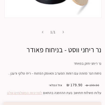
pen
dia
1
in
of
1
/
1
dal
נר ריחני ווסט - בניחוח פאודר
נר ריחני חזק במיוחד
ניחוח הנר מזוהה עם רוחות המערב והאופק הפתוח – ריח טלקי ורענן .
179.90 ₪
Sale
Regular
199.90 ₪
אזל המלאי
price
price
עלות משלוח תחושב בעת ההזמנה בהתאם
למדיניות המשלוחים שלנו